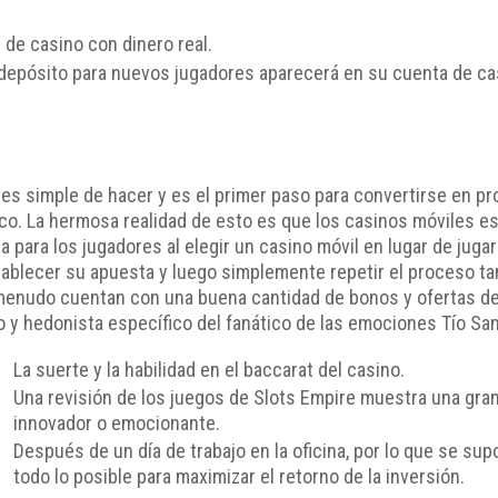
 de casino con dinero real.
 depósito para nuevos jugadores aparecerá en su cuenta de cas
 es simple de hacer y es el primer paso para convertirse en pro
co. La hermosa realidad de esto es que los casinos móviles e
a para los jugadores al elegir un casino móvil en lugar de juga
tablecer su apuesta y luego simplemente repetir el proceso
a menudo cuentan con una buena cantidad de bonos y ofertas d
o y hedonista específico del fanático de las emociones Tío Sa
La suerte y la habilidad en el baccarat del casino.
Una revisión de los juegos de Slots Empire muestra una gra
innovador o emocionante.
Después de un día de trabajo en la oficina, por lo que se 
todo lo posible para maximizar el retorno de la inversión.