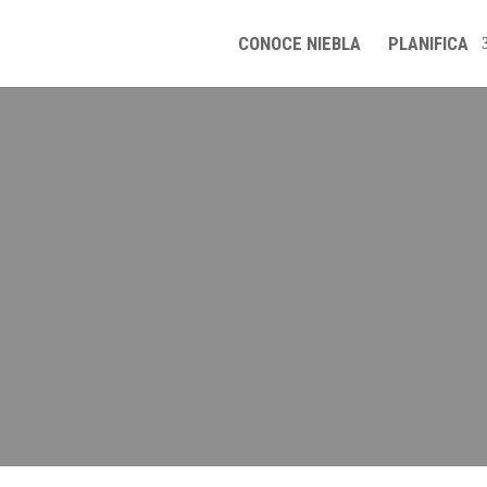
CONOCE NIEBLA
PLANIFICA