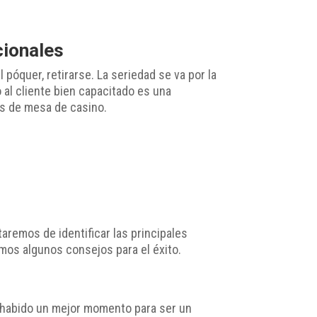
cionales
póquer, retirarse. La seriedad se va por la
 al cliente bien capacitado es una
gos de mesa de casino.
taremos de identificar las principales
emos algunos consejos para el éxito.
 habido un mejor momento para ser un