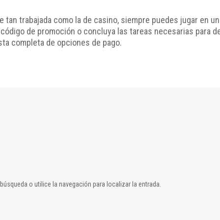
e tan trabajada como la de casino, siempre puedes jugar en un 
ódigo de promoción o concluya las tareas necesarias para de
ista completa de opciones de pago.
búsqueda o utilice la navegación para localizar la entrada.