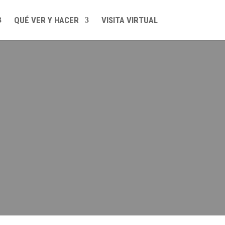
QUÉ VER Y HACER
VISITA VIRTUAL