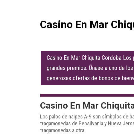
Casino En Mar Chiq
Casino En Mar Chiquita Cordoba Los p
grandes premios. Únase a uno de los
generosas ofertas de bonos de bienve
Casino En Mar Chiquit
Los palos de naipes A-9 son símbolos de ba
tragamonedas de Pensilvania y Nueva Jerse
tragamonedas a otra.