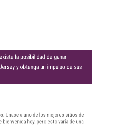
xiste la posibilidad de ganar
Jersey y obtenga un impulso de sus
s. Únase a uno de los mejores sitios de
bienvenida hoy, pero esto varía de una