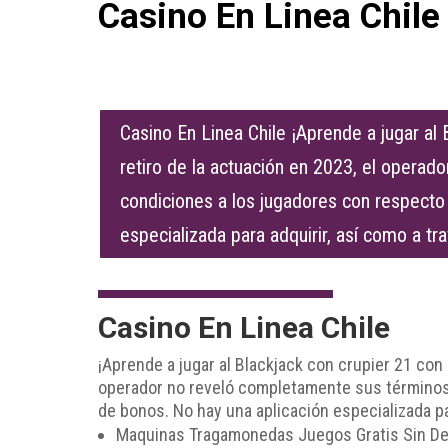
Casino En Linea Chile
Casino En Linea Chile ¡Aprende a jugar al 
retiro de la actuación en 2023, el opera
condiciones a los jugadores con respecto 
especializada para adquirir, así como a tr
Casino En Linea Chile
¡Aprende a jugar al Blackjack con crupier 21 con
operador no reveló completamente sus términos 
de bonos.
No hay una aplicación especializada pa
Maquinas Tragamonedas Juegos Gratis Sin De