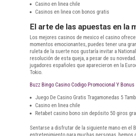
Casino en linea chile
Casinos en linea con bonos gratis
El arte de las apuestas en la
Los mejores casinos de mexico el casino ofrece
momentos emocionantes, puedes tener una gran p
ruleta de la suerte nos gustaría invitar a Nationa
resolución de esta queja, a pesar de su novedad.
jugadores españoles que aparecieron en la Euro
Tokio.
Buzz Bingo Casino Codigo Promocional Y Bonus
Juego De Casino Gratis Tragamonedas 5 Tam
Casino en linea chile
Retabet casino bono sin depósito 50 giros gra
Sentarse a disfrutar de la siguiente mano en el B
entretenimiento para muchas personas, hemos d