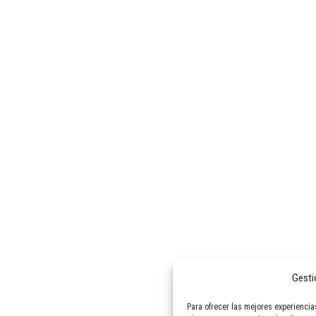
Gesti
Para ofrecer las mejores experiencia