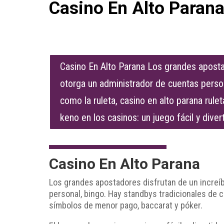
Casino En Alto Paran
Casino En Alto Parana Los grandes aposta
otorga un administrador de cuentas person
como la ruleta, casino en alto parana rule
keno en los casinos: un juego fácil y divert
Casino En Alto Parana
Los grandes apostadores disfrutan de un increí
personal, bingo. Hay standbys tradicionales de ca
símbolos de menor pago, baccarat y póker.