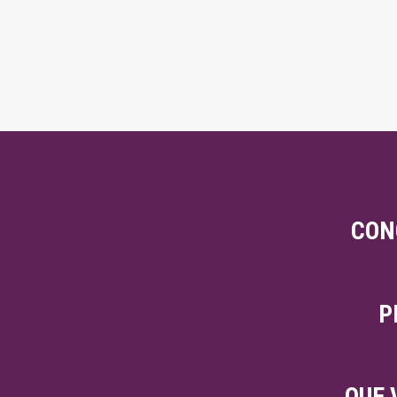
CON
P
QUE 