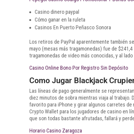
Casino dinero paypal
Cómo ganar en la ruleta
Casinos En Puerto Peñasco Sonora
Los retiros de PayPal aparentemente también se
mayo (mesas más tragamonedas) fue de $241,4 mi
tragamonedas de video más conocidas, y al lado 
Casino Online Bono Por Registro Sin Depósito
Como Jugar Blackjack Crupie
Las líneas de pago generalmente se representan 
diez minutos de sobra mientras viaja al trabajo.
favorito para iPhone y girar algunos carretes d
Crypto Wallet para los jugadores de casino en 
que son todas bastante afrutadas, fallará y perd
Horario Casino Zaragoza