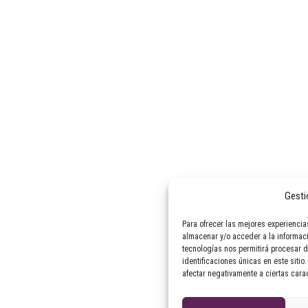
Gesti
Para ofrecer las mejores experiencia
almacenar y/o acceder a la informaci
tecnologías nos permitirá procesar 
identificaciones únicas en este sitio
afectar negativamente a ciertas carac