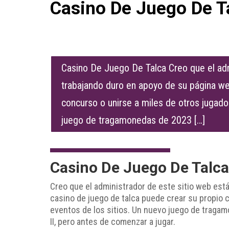
Casino De Juego De T
Casino De Juego De Talca Creo que el adm
trabajando duro en apoyo de su página we
concurso o unirse a miles de otros jugado
juego de tragamonedas de 2023 […]
Casino De Juego De Talca
Creo que el administrador de este sitio web est
casino de juego de talca puede crear su propio 
eventos de los sitios. Un nuevo juego de traga
II, pero antes de comenzar a jugar.