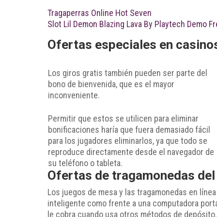
Tragaperras Online Hot Seven
Slot Lil Demon Blazing Lava By Playtech Demo Fr
Ofertas especiales en casinos
Los giros gratis también pueden ser parte del
bono de bienvenida, que es el mayor
inconveniente.
Permitir que estos se utilicen para eliminar
bonificaciones haría que fuera demasiado fácil
para los jugadores eliminarlos, ya que todo se
reproduce directamente desde el navegador de
su teléfono o tableta.
Ofertas de tragamonedas del
Los juegos de mesa y las tragamonedas en línea 
inteligente como frente a una computadora portáti
le cobra cuando usa otros métodos de depósito