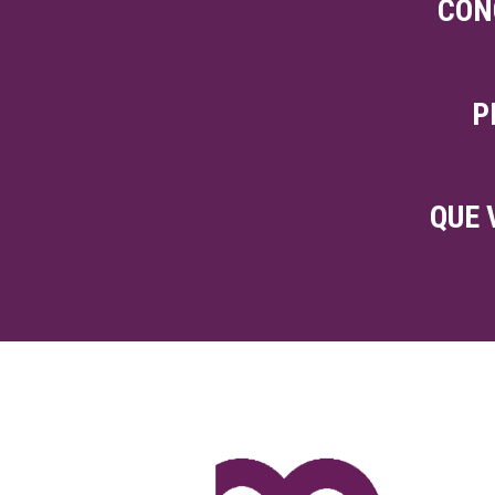
CON
P
QUE 