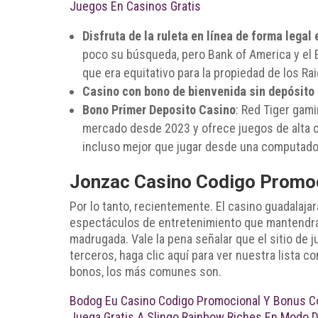
Juegos En Casinos Gratis
Disfruta de la ruleta en línea de forma legal
poco su búsqueda, pero Bank of America y el 
que era equitativo para la propiedad de los Rai
Casino con bono de bienvenida sin depósito
Bono Primer Deposito Casino
: Red Tiger gam
mercado desde 2023 y ofrece juegos de alta c
incluso mejor que jugar desde una computador
Jonzac Casino Codigo Promo
Por lo tanto, recientemente. El casino guadalajar
espectáculos de entretenimiento que mantendrán
madrugada. Vale la pena señalar que el sitio de 
terceros, haga clic aquí para ver nuestra lista 
bonos, los más comunes son.
Bodog Eu Casino Codigo Promocional Y Bonus 
Juega Gratis A Slingo Rainbow Riches En Modo