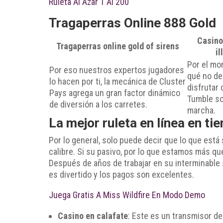
Ruleta Al Azar 1 Al 200
Tragaperras Online 888 Gold
Casino
Tragaperras online gold of sirens
il
Por el mo
Por eso nuestros expertos jugadores
qué no de
lo hacen por ti, la mecánica de Cluster
disfrutar
Pays agrega un gran factor dinámico
Tumble so
de diversión a los carretes.
marcha.
La mejor ruleta en línea en ti
Por lo general, solo puede decir que lo que está
calibre. Si su pasivo, por lo que estamos más qu
Después de años de trabajar en su interminable 
es divertido y los pagos son excelentes.
Juega Gratis A Miss Wildfire En Modo Demo
Casino en calafate
: Este es un transmisor de