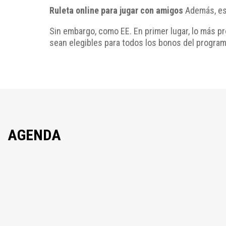
Ruleta online para jugar con amigos
Además, esp
Sin embargo, como EE. En primer lugar, lo más p
sean elegibles para todos los bonos del program
AGENDA