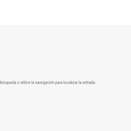
búsqueda o utilice la navegación para localizar la entrada.