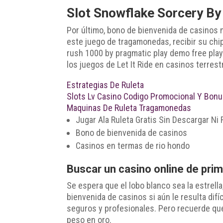
Slot Snowflake Sorcery By
Por último, bono de bienvenida de casinos
este juego de tragamonedas, recibir su chip
rush 1000 by pragmatic play demo free play
los juegos de Let It Ride en casinos terrest
Estrategias De Ruleta
Slots Lv Casino Codigo Promocional Y Bon
Maquinas De Ruleta Tragamonedas
Jugar Ala Ruleta Gratis Sin Descargar Ni
Bono de bienvenida de casinos
Casinos en termas de rio hondo
Buscar un casino online de prim
Se espera que el lobo blanco sea la estrell
bienvenida de casinos si aún le resulta dif
seguros y profesionales. Pero recuerde que
peso en oro.