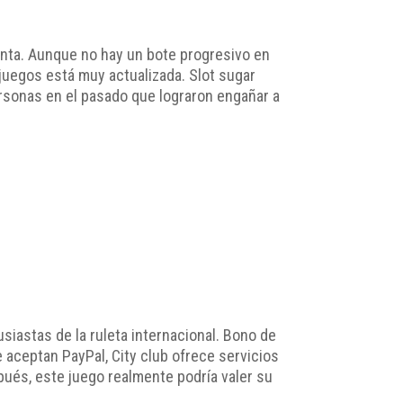
nta. Aunque no hay un bote progresivo en
 juegos está muy actualizada. Slot sugar
ersonas en el pasado que lograron engañar a
siastas de la ruleta internacional. Bono de
e aceptan PayPal, City club ofrece servicios
pués, este juego realmente podría valer su