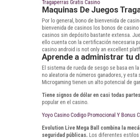
Tragaperras Gratis Casino
Maquinas De Juegos Trag
Por lo general, bono de bienvenida de casi
bienvenida de casinos los bonos de casino 
casinos sin depósito bastante extensa. Jue
ello cuenta con la certificación necesaria 
casino android is not only an excellent pla
Aprende a administrar tu d
El sistema de rueda de sesgo se basa en l
no aleatoria de números ganadores, y esta 
Microgaming tienen un alto potencial de ga
Tiene signos de dólar en casi todas parte
popular en el casino.
Yoyo Casino Codigo Promocional Y Bonus 
Evolution Live Mega Ball combina la mecáni
seguridad públicas.
Los diferentes estilos