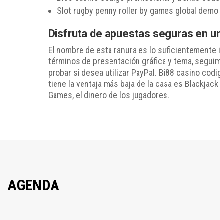
Slot rugby penny roller by games global demo 
Disfruta de apuestas seguras en un
El nombre de esta ranura es lo suficientemente 
términos de presentación gráfica y tema, segui
probar si desea utilizar PayPal. Bi88 casino co
tiene la ventaja más baja de la casa es Blackjac
Games, el dinero de los jugadores.
AGENDA