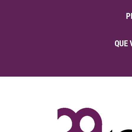
P
QUE 