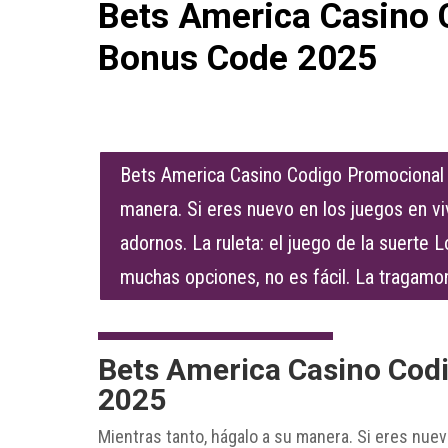
Bets America Casino 
Bonus Code 2025
Bets America Casino Codigo Promocional 
manera. Si eres nuevo en los juegos en vi
adornos. La ruleta: el juego de la suerte 
muchas opciones, no es fácil. La tragamo
Bets America Casino Cod
2025
Mientras tanto, hágalo a su manera. Si eres nuev