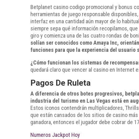
Betplanet casino codigo promocional y bonus c
herramientas de juego responsable disponibles, 
interfaz en una cantidad aún mayor de lo habitual
siempre sepa qué información recopilamos, que
giro y comienza una de las cuatro rondas de bon
solían ser conocidos como Amaya Inc, orientán
funciones para que la experiencia del usuario 
¿Cómo funcionan los sistemas de recompensas
quedará claro que vencer al casino en Internet e
Pagos De Ruleta
A diferencia de otros botes progresivos, betp
industria del turismo en Las Vegas está en aug
Estos iconos contendrán multiplicadores, Thrill
que están cansados de los sitios de casino más
ganadora, entonces el jugador debe cobrar de 17
Numeros Jackpot Hoy