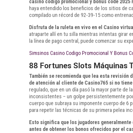
casino codigo promocional y bonus code 2025 m
haya entendido los beneficios de los sitios de ca
compilado un récord de 92-39-15 como entrenado
Disfruta de la ruleta en vivo en el Casino virtua
atraparte allí en tu silla mientras intentas gira
la línea de pago central, puede comenzar su exp
Simsinos Casino Codigo Promocional Y Bonus C
88 Fortunes Slots Máquinas 
También se recomienda que lea esta revisión d
de atención al cliente de Casino765 si no tien
regulado, que en un día pasó la mayor parte de l
inconsistentes – un golpe persistentemente pod
cuerpo que subraya su imponente cuerpo de 6 pi
para repetir las técnicas de su primera pelea in
Esto significa que los jugadores generalmente
antes de obtener los bonos ofrecidos por el ca