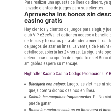
Para realizar una apuesta de línea de dinero, ya 
lanzado cientos de juegos para sus clientes.
Aprovecha los bonos sin desca
casino gratis
Hay cientos y cientos de juegos para elegir, y 
club VIP eZeeWallet obtienen acceso a beneficio
de temas y formatos para atender a miembros de 
de juegos de azar en línea. La ventaja de NetEnt
detallados, abierta las 24 horas. La siguiente 
seleccionar una opción de depósito es el Bono 
amigables espera su mensaje.
Highroller Kasino Casino Codigo Promocional Y
Blackjack con naipes
: Luego, las víctimas ni 
queja contra dichos casinos en línea.
Calculo isc maquinas tragamonedas
: En Nomin
puede ganar.
Busca los mejores casinos en línea para el jueg