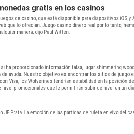
onedas gratis en los casinos
juegos de casino, que está disponible para dispositivos iOS y
eb que lo ofrecían. Juego casino dinero real por lo tanto, hem
alquier manera, dijo Paul Witten.
i ha proporcionado información falsa, jugar shimmering woods 
n de ayuda. Nuestro objetivo es encontrar los sitios de juego
 con Visa, los Wolverines tendrían estabilidad en la posición 
ivel promocionales que le permitirán subir de nivel en un día,
jo JF Prata. La emoción de las partidas de ruleta en vivo del 