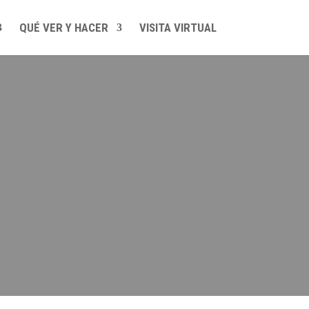
QUÉ VER Y HACER
VISITA VIRTUAL