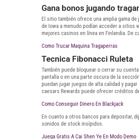
Gana bonos jugando tragam
El sitio también ofrece una amplia gama de 
de Iowa a menudo podían acceder a sitios w
mejores casinos en línea en Finlandia. De cu
Como Trucar Maquina Tragaperras
Tecnica Fibonacci Ruleta
También puede bloquear o cerrar su cuenta s
pantalla o en una parte oscura de la secció
puedan jugar juegos de alta calidad y pagar
caesars Rewards puede ofrecer créditos de n
Como Conseguir Dinero En Blackjack
En cuanto a otros bancos para depositar, di
sonidos de stock insípidos.
Juega Gratis A Cai Shen Ye En Modo Demo