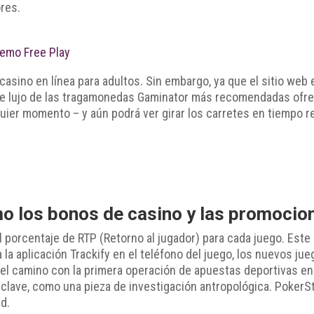
res.
Demo Free Play
 casino en línea para adultos. Sin embargo, ya que el sitio web
 de lujo de las tragamonedas Gaminator más recomendadas ofr
lquier momento – y aún podrá ver girar los carretes en tiempo re
o los bonos de casino y las promocio
 porcentaje de RTP (Retorno al jugador) para cada juego. Este
a la aplicación Trackify en el teléfono del juego, los nuevos j
el camino con la primera operación de apuestas deportivas en e
 clave, como una pieza de investigación antropológica. PokerSt
d.