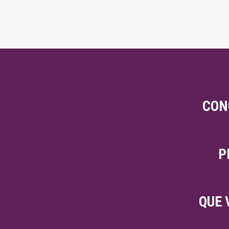
CON
P
QUE 