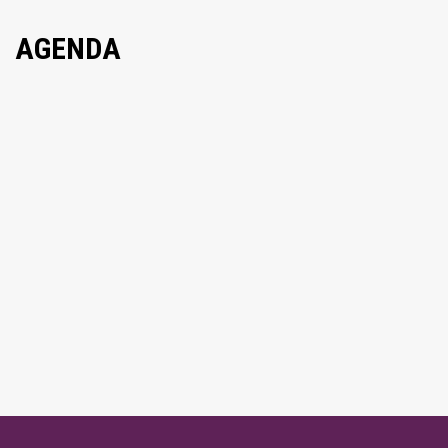
AGENDA