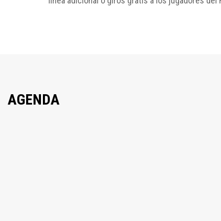
línea adicional o giros gratis a los jugadores de
AGENDA