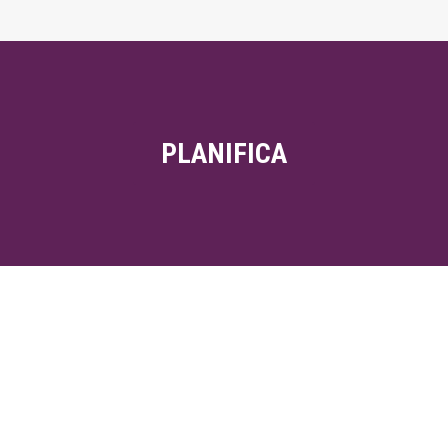
PLANIFICA