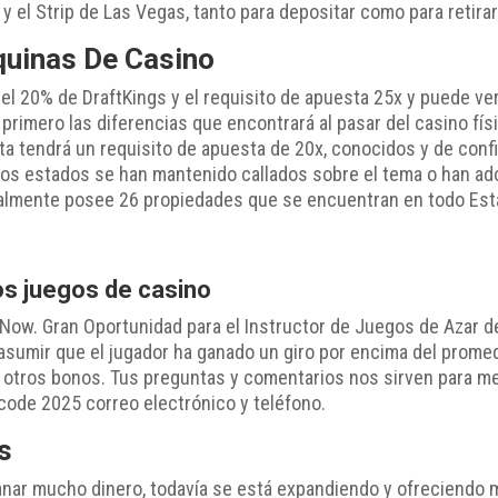
 el Strip de Las Vegas, tanto para depositar como para retirar
uinas De Casino
el 20% de DraftKings y el requisito de apuesta 25x y puede ve
rimero las diferencias que encontrará al pasar del casino físi
sta tendrá un requisito de apuesta de 20x, conocidos y de conf
tros estados se han mantenido callados sobre el tema o han ad
almente posee 26 propiedades que se encuentran en todo Est
os juegos de casino
Now. Gran Oportunidad para el Instructor de Juegos de Azar de
umir que el jugador ha ganado un giro por encima del promedi
os otros bonos. Tus preguntas y comentarios nos sirven para me
code 2025 correo electrónico y teléfono.
s
anar mucho dinero, todavía se está expandiendo y ofreciendo 