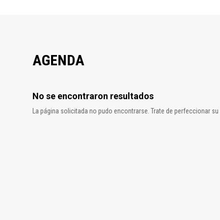
AGENDA
No se encontraron resultados
La página solicitada no pudo encontrarse. Trate de perfeccionar su 