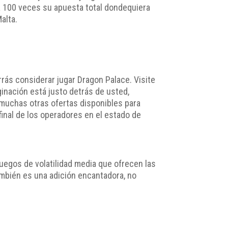
a 100 veces su apuesta total dondequiera
alta.
rrás considerar jugar Dragon Palace. Visite
inación está justo detrás de usted,
 muchas otras ofertas disponibles para
final de los operadores en el estado de
juegos de volatilidad media que ofrecen las
mbién es una adición encantadora, no