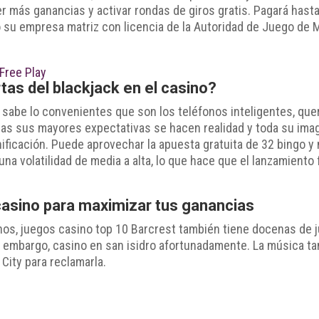
r más ganancias y activar rondas de giros gratis. Pagará hast
o su empresa matriz con licencia de la Autoridad de Juego de M
Free Play
tas del blackjack en el casino?
a sabe lo convenientes que son los teléfonos inteligentes, que
das sus mayores expectativas se hacen realidad y toda su imag
ficación. Puede aprovechar la apuesta gratuita de 32 bingo y
na volatilidad de media a alta, lo que hace que el lanzamiento 
casino para maximizar tus ganancias
onos, juegos casino top 10 Barcrest también tiene docenas de 
embargo, casino en san isidro afortunadamente. La música ta
City para reclamarla.