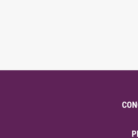
CON
P