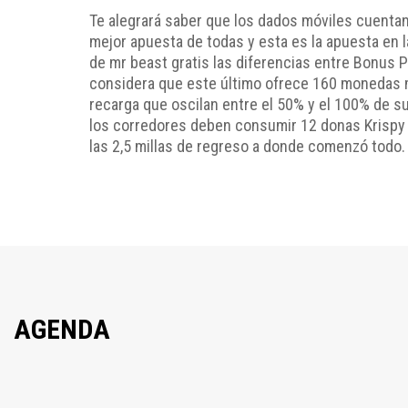
Te alegrará saber que los dados móviles cuentan
mejor apuesta de todas y esta es la apuesta en
de mr beast gratis las diferencias entre Bonus 
considera que este último ofrece 160 monedas m
recarga que oscilan entre el 50% y el 100% de s
los corredores deben consumir 12 donas Krispy K
las 2,5 millas de regreso a donde comenzó todo.
AGENDA