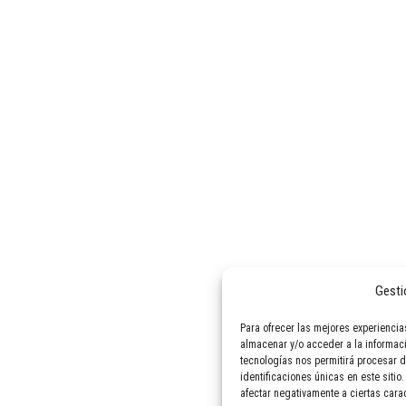
Gesti
Para ofrecer las mejores experiencia
almacenar y/o acceder a la informaci
tecnologías nos permitirá procesar 
identificaciones únicas en este sitio
afectar negativamente a ciertas carac