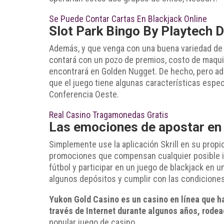
Se Puede Contar Cartas En Blackjack Online
Slot Park Bingo By Playtech 
Además, y que venga con una buena variedad de 
contará con un pozo de premios, costo de maqui
encontrará en Golden Nugget. De hecho, pero ad
que el juego tiene algunas características especi
Conferencia Oeste.
Real Casino Tragamonedas Gratis
Las emociones de apostar en
Simplemente use la aplicación Skrill en su propio
promociones que compensan cualquier posible in
fútbol y participar en un juego de blackjack en u
algunos depósitos y cumplir con las condicione
Yukon Gold Casino es un casino en línea que h
través de Internet durante algunos años, rodea
popular juego de casino.