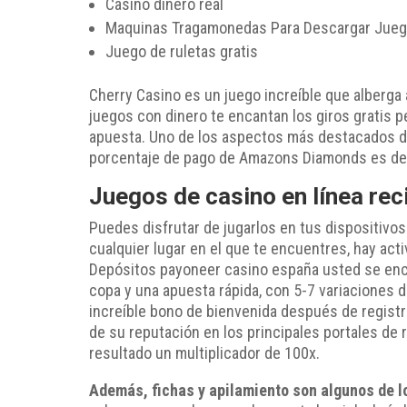
Casino dinero real
Maquinas Tragamonedas Para Descargar Jue
Juego de ruletas gratis
Cherry Casino es un juego increíble que alberga
juegos con dinero te encantan los giros gratis p
apuesta. Uno de los aspectos más destacados de
porcentaje de pago de Amazons Diamonds es del 
Juegos de casino en línea rec
Puedes disfrutar de jugarlos en tus dispositivo
cualquier lugar en el que te encuentres, hay act
Depósitos payoneer casino españa usted se encu
copa y una apuesta rápida, con 5-7 variaciones d
increíble bono de bienvenida después de regist
de su reputación en los principales portales de 
resultado un multiplicador de 100x.
Además, fichas y apilamiento son algunos de l