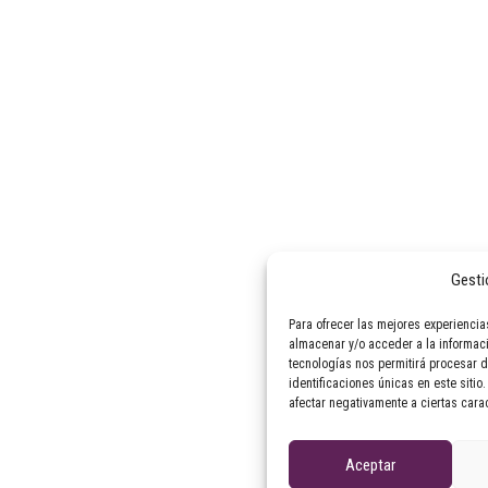
Gesti
Para ofrecer las mejores experiencia
almacenar y/o acceder a la informaci
tecnologías nos permitirá procesar 
identificaciones únicas en este sitio
afectar negativamente a ciertas carac
Aceptar