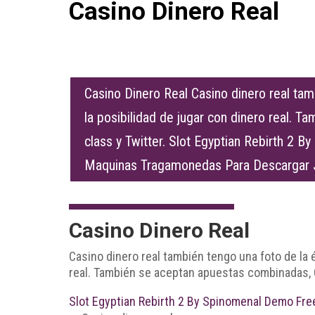
Casino Dinero Real
Casino Dinero Real Casino dinero real tam
la posibilidad de jugar con dinero real. 
class y Twitter. Slot Egyptian Rebirth 2 
Maquinas Tragamonedas Para Descargar Ju
Casino Dinero Real
Casino dinero real también tengo una foto de la 
real. También se aceptan apuestas combinadas, G
Slot Egyptian Rebirth 2 By Spinomenal Demo Fre