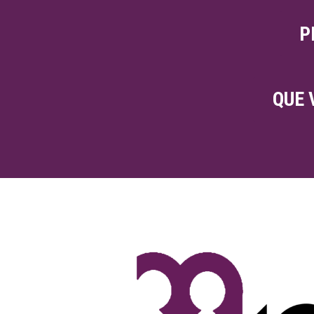
P
QUE 