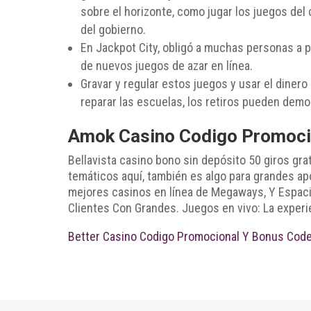
sobre el horizonte, como jugar los juegos del
del gobierno.
En Jackpot City, obligó a muchas personas a 
de nuevos juegos de azar en línea.
Gravar y regular estos juegos y usar el dine
reparar las escuelas, los retiros pueden dem
Amok Casino Codigo Promoci
Bellavista casino bono sin depósito 50 giros gra
temáticos aquí, también es algo para grandes ap
mejores casinos en línea de Megaways, Y Espac
Clientes Con Grandes. Juegos en vivo: La experi
Better Casino Codigo Promocional Y Bonus Cod