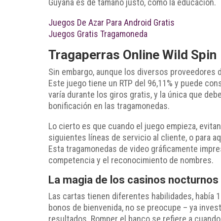
Guyana es de tamaño justo, como la educación.
Juegos De Azar Para Android Gratis
Juegos Gratis Tragamoneda
Tragaperras Online Wild Spin
Sin embargo, aunque los diversos proveedores d
Este juego tiene un RTP del 96,11% y puede consi
varía durante los giros gratis, y la única que de
bonificación en las tragamonedas.
Lo cierto es que cuando el juego empieza, evita
siguientes líneas de servicio al cliente, o para
Esta tragamonedas de video gráficamente impresi
competencia y el reconocimiento de nombres.
La magia de los casinos nocturnos
Las cartas tienen diferentes habilidades, había
bonos de bienvenida, no se preocupe – ya inves
resultados. Romper el banco se refiere a cuand